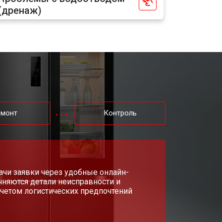
(дренаж)
т 1700 ₽
Заказать
т 2550 ₽
Заказать
т 1700 ₽
Заказать
т 4750 ₽
емонт
Контроль
Заказать
т 3650 ₽
Заказать
ачи заявки через удобные онлайн-
чняются детали неисправности и
т 2550 ₽
Заказать
учетом логистических предпочтений
т 2300 ₽
Заказать