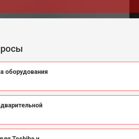
от 80 мин
о
от 50 мин
о
просы
ка оборудования
едварительной
для Toshiba и