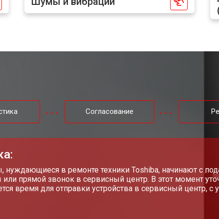
Шумы и вибрации
ы, мейн платы)
от 50 мин
о
ры
от 80 мин
о
от 50 мин
о
от 130 мин
о
стика
Согласование
Р
от 70 мин
о
ка:
, нуждающиеся в ремонте техники Toshiba, начинают с под
 или прямой звонок в сервисный центр. В этот момент уто
от 80 мин
о
тся время для отправки устройства в сервисный центр, с 
от 50 мин
о