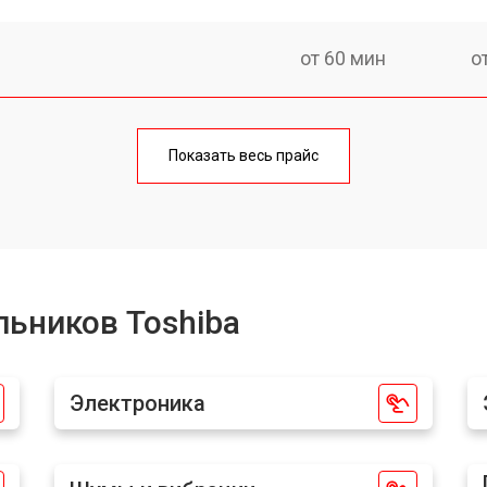
от 60 мин
о
еления
от 60 мин
о
Показать весь прайс
от 50 мин
о
от 70 мин
о
ьников Toshiba
от 60 мин
о
Электроника
iba
от 70 мин
о