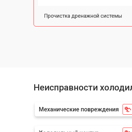
Прочистка дренажной системы
Ремонт датчика морозильного отд
Ремонт испарителя
Устранение засора трубопровода
Неисправности холодил
Замена трубопровода
Механические повреждения
Замена таймера холодильника Tosh