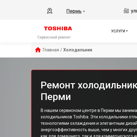
ул
Пермь
▼
УСЛУГИ
Сервисный ремонт
Главная
/
Холодильник
Ремонт холодильник
Перми
В нашем сервисном центре в Перми мы заним
холодильников Toshiba. Эти холодильники от
технологиями охлаждения и элегантным дизай
энергоэффективность выше, чем у многих друг
как для домашнего, так и для коммерческого 