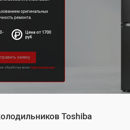
льзованием оригинальных
чность ремонта.
3-
Цена от 1700
руб
править заявку
 на обработку моих
персональных
холодильников Toshiba