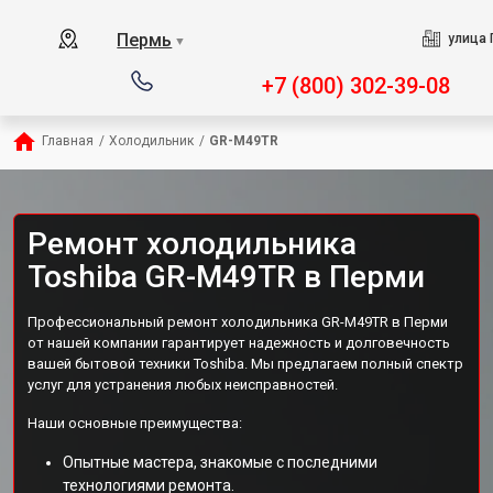
Пермь
улица 
▼
+7 (800) 302-39-08
Главная
/
Холодильник
/
GR-M49TR
Ремонт холодильника
Toshiba GR-M49TR в Перми
Профессиональный ремонт холодильника GR-M49TR в Перми
от нашей компании гарантирует надежность и долговечность
вашей бытовой техники Toshiba. Мы предлагаем полный спектр
услуг для устранения любых неисправностей.
Наши основные преимущества:
Опытные мастера, знакомые с последними
технологиями ремонта.