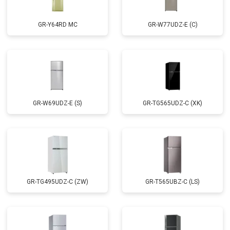
GR-Y64RD MC
GR-W77UDZ-E (C)
GR-W69UDZ-E (S)
GR-TG565UDZ-C (XK)
GR-TG495UDZ-C (ZW)
GR-T565UBZ-C (LS)