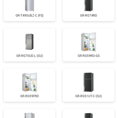
GR-T495UBZ-C (FS)
GR-RG74RD
GR-RG70UD-L (GU)
GR-RG59RD-GS
GR-RG59FRD
GR-RG51UT-C (GU)