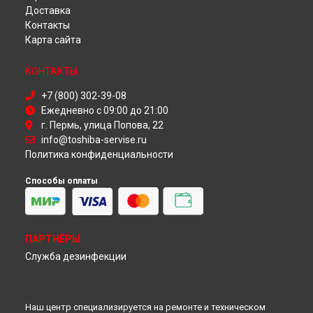
Доставка
Ремонт холодильника GR-M49TR Toshiba в
Омске
Контакты
Ремонт холодильника GR-M49TR Toshiba в
Красноярске
Карта сайта
Ремонт холодильника GR-M49TR Toshiba в
Перми
Ремонт холодильника GR-M49TR Toshiba в
Ульяновске
КОНТАКТЫ
Ремонт холодильника GR-M49TR Toshiba в
Кирове
Ремонт холодильника GR-M49TR Toshiba в
Москве
+7 (800) 302-39-08
Ремонт холодильника GR-M49TR Toshiba в
Санкт-
Ежедневно с 09:00 до 21:00
Петербурге
г. Пермь, улица Попова, 22
info@toshiba-servise.ru
Политика конфиденциальности
Способы оплаты
ПАРТНЁРЫ
Служба дезинфекции
Наш центр специализируется на ремонте и техническом