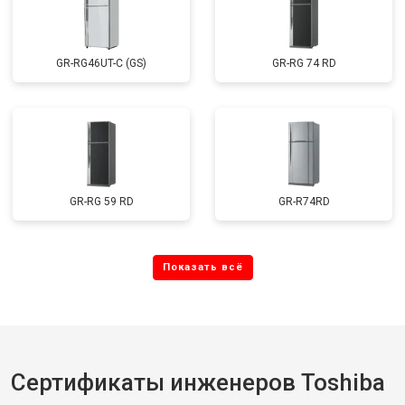
GR-RG46UT-C (GS)
GR-RG 74 RD
GR-RG 59 RD
GR-R74RD
Сертификаты инженеров Toshiba