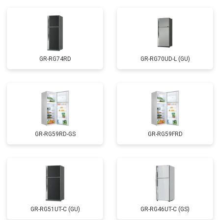
GR-RG74RD
GR-RG70UD-L (GU)
GR-RG59RD-GS
GR-RG59FRD
GR-RG51UT-C (GU)
GR-RG46UT-C (GS)