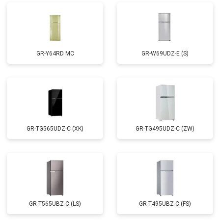
GR-Y64RD MC
GR-W69UDZ-E (S)
GR-TG565UDZ-C (XK)
GR-TG495UDZ-C (ZW)
GR-T565UBZ-C (LS)
GR-T495UBZ-C (FS)