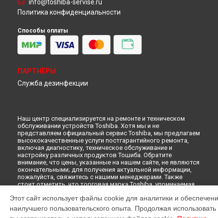
info@toshiba-servise.ru
Ремонт микроволновой печи ER 5420 DC Toshiba в
Самаре
Политика конфиденциальности
Ремонт микроволновой печи ER 5420 DC Toshiba в
Омске
Ремонт микроволновой печи ER 5420 DC Toshiba в
Способы оплаты
Красноярске
Ремонт микроволновой печи ER 5420 DC Toshiba в
Перми
Ремонт микроволновой печи ER 5420 DC Toshiba в
Ульяновске
ПАРТНЁРЫ
Ремонт микроволновой печи ER 5420 DC Toshiba в
Кирове
Служба дезинфекции
Ремонт микроволновой печи ER 5420 DC Toshiba в
Москве
Ремонт микроволновой печи ER 5420 DC Toshiba в
Санкт-
Петербурге
Наш центр специализируется на ремонте и техническом
обслуживании устройств Toshiba. Хотя мы и не
представляем официальный сервис Toshiba, мы предлагаем
высококачественные услуги постгарантийного ремонта,
включая диагностику, техническое обслуживание и
настройку различных продуктов Тошиба. Обратите
внимание, что цены, указанные на нашем сайте, не являются
окончательными; для получения актуальной информации,
пожалуйста, свяжитесь с нашими менеджерами. Также
стоит отметить, что торговая марка Toshiba, упоминаемая
на нашем сайте, зарегистрирована и используется нами
Этот сайт использует файлы cookie для аналитики и обеспечен
только для информационных целей.
наилучшего пользовательского опыта. Продолжая использовать э