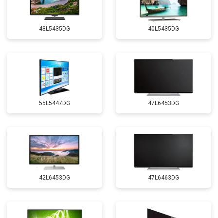
48L5435DG
40L5435DG
55L5447DG
47L6453DG
42L6453DG
47L6463DG