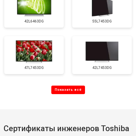
42L6463DG
55L7453DG
47L7453DG
42L7453DG
Сертификаты инженеров Toshiba