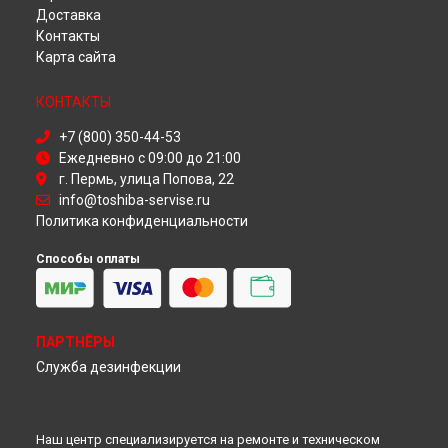
Ремонт телевизора 39L3733 Toshiba в
Красноярске
Доставка
Ремонт телевизора 39L3733 Toshiba в
Перми
Контакты
Ремонт телевизора 39L3733 Toshiba в
Ульяновске
Карта сайта
Ремонт телевизора 39L3733 Toshiba в
Кирове
Ремонт телевизора 39L3733 Toshiba в
Москве
КОНТАКТЫ
Ремонт телевизора 39L3733 Toshiba в
Санкт-Петербурге
+7 (800) 350-44-53
Ежедневно с 09:00 до 21:00
г. Пермь, улица Попова, 22
info@toshiba-servise.ru
Политика конфиденциальности
Способы оплаты
ПАРТНЁРЫ
Служба дезинфекции
Наш центр специализируется на ремонте и техническом