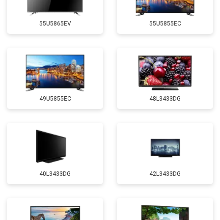
55U5865EV
55U5855EC
49U5855EC
48L3433DG
40L3433DG
42L3433DG